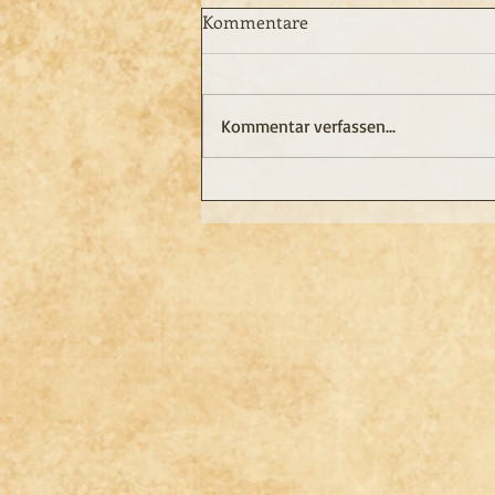
»Ein Leben«
Kommentare
Liebe Leser, vergebt mir, dass ich
mich so lange nicht gemeldet
habe. Derzeit engagiere ich mich
Kommentar verfassen...
intensiv für den Tierschutz.
Insofern möchte ich euch einen
Verein vorstellen, mit dem ich
zusammenarb