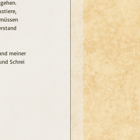
 gehen.
stiere,
 müssen 
erstand 
and meiner 
 und Schrei